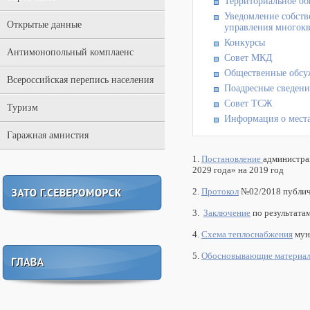
Территориальное об
Уведомление собств
Открытые данные
управления многок
Конкурсы
Антимонопольный комплаенс
Совет МКД
Общественные обс
Всероссийская перепись населения
Поадресные сведен
Совет ТСЖ
Туризм
Информация о места
Гаражная амнистия
1.
Постановление
администра
2029 года» на 2019 год
2.
Протокол
№02/2018 публичн
3.
Заключение
по результата
4.
Cхема теплоснабжения
муни
5.
Обосновывающие материа