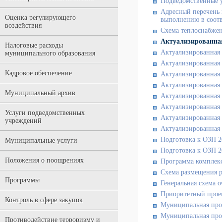
Подведомственные 
Адресный перечень 
Оценка регулирующего
выполнению в соотв
воздействия
Схема теплоснабжен
Актуализированная
Налоговые расходы
Актуализированная 
муниципального образования
Актуализированная 
Кадровое обеспечение
Актуализированная 
Актуализированная 
Муниципальный архив
Актуализированная 
Актуализированная 
Услуги подведомственных
Актуализированная 
учреждений
Актуализированная 
Подготовка к ОЗП 20
Муниципальные услуги
Подготовка к ОЗП 20
Положения о поощрениях
Программа комплекс
Схема размещения р
Программы
Генеральная схема 
Приоритетный проек
Контроль в сфере закупок
Муниципальная прог
Муниципальная прог
Противодействие терроризму и