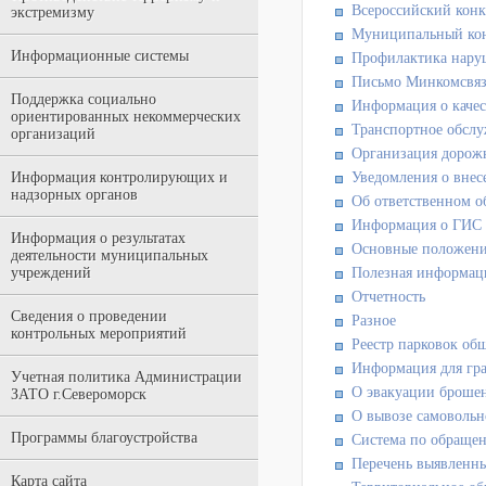
Всероссийский конк
экстремизму
Муниципальный ко
Информационные системы
Профилактика нару
Письмо Минкомсвяз
Поддержка социально
Информация о качес
ориентированных некоммерческих
Транспортное обслу
организаций
Организация дорож
Информация контролирующих и
Уведомления о внес
надзорных органов
Об ответственном 
Информация о ГИ
Информация о результатах
Основные положени
деятельности муниципальных
учреждений
Полезная информац
Отчетность
Сведения о проведении
Разное
контрольных мероприятий
Реестр парковок об
Информация для гра
Учетная политика Администрации
О эвакуации брошен
ЗАТО г.Североморск
О вывозе самовольн
Программы благоустройства
Cистема по обраще
Перечень выявленны
Карта сайта