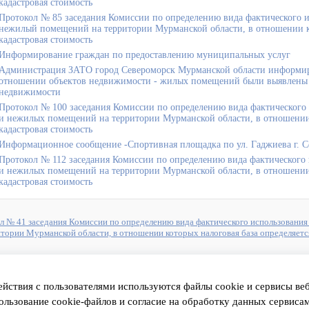
кадастровая стоимость
Протокол № 85 заседания Комиссии по определению вида фактического и
нежилый помещений на территории Мурманской области, в отношении ко
кадастровая стоимость
Информирование граждан по предоставлению муниципальных услуг
Администрация ЗАТО город Североморск Мурманской области информиру
отношении объектов недвижимости - жилых помещений были выявлены п
недвижимости
Протокол № 100 заседания Комиссии по определению вида фактического
и нежилых помещений на территории Мурманской области, в отношении к
кадастровая стоимость
Информационное сообщение -Спортивная площадка по ул. Гаджиева г. С
Протокол № 112 заседания Комиссии по определению вида фактического 
и нежилых помещений на территории Мурманской области, в отношении к
кадастровая стоимость
л № 41 заседания Комиссии по определению вида фактического использования
итории Мурманской области, в отношении которых налоговая база определяетс
 к подразделениям
ействия с пользователями используются файлы cookie и сервисы в
ользование cookie-файлов и согласие на обработку данных сервис