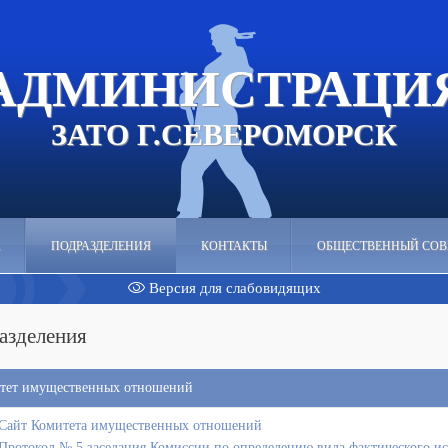
АДМИНИСТРАЦИ
ЗАТО Г.СЕВЕРОМОРСК
А
ПОДРАЗДЕЛЕНИЯ
КОНТАКТЫ
ОБЩЕСТВЕННЫЙ СОВ
Версия для слабовидящих
азделения
тет имущественных отношений
Сайт Комитета имущественных отношений
Протокол № 5 заседания Комиссии по определению вида фактического ис