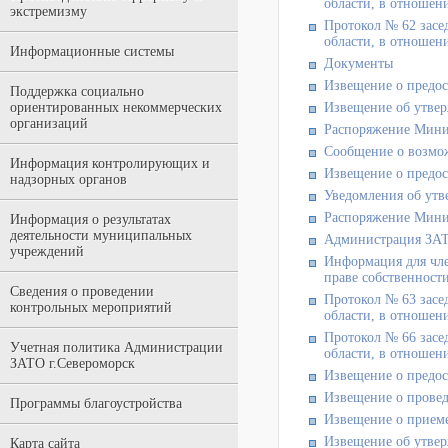
области, в отношени
экстремизму
Протокол № 62 засе
области, в отношени
Информационные системы
Документы
Извещение о предос
Поддержка социально
ориентированных некоммерческих
Извещение об утвер
организаций
Распоряжение Мини
Сообщение о возмо
Информация контролирующих и
Извещение о предос
надзорных органов
Уведомления об утв
Распоряжение Мини
Информация о результатах
деятельности муниципальных
Администрация ЗАТ
учреждений
Информация для чле
праве собственност
Сведения о проведении
Протокол № 63 засе
контрольных мероприятий
области, в отношени
Протокол № 66 засе
Учетная политика Администрации
области, в отношени
ЗАТО г.Североморск
Извещение о предос
Извещение о провед
Программы благоустройства
Извещение о приеме
Извещение об утвер
Карта сайта