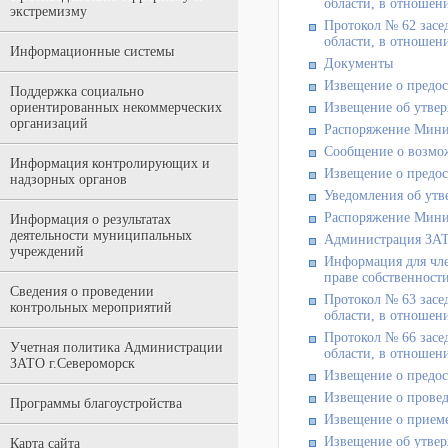
области, в отношени
экстремизму
Протокол № 62 засе
области, в отношени
Информационные системы
Документы
Извещение о предос
Поддержка социально
ориентированных некоммерческих
Извещение об утвер
организаций
Распоряжение Мини
Сообщение о возмо
Информация контролирующих и
Извещение о предос
надзорных органов
Уведомления об утв
Распоряжение Мини
Информация о результатах
деятельности муниципальных
Администрация ЗАТ
учреждений
Информация для чле
праве собственност
Сведения о проведении
Протокол № 63 засе
контрольных мероприятий
области, в отношени
Протокол № 66 засе
Учетная политика Администрации
области, в отношени
ЗАТО г.Североморск
Извещение о предос
Извещение о провед
Программы благоустройства
Извещение о приеме
Извещение об утвер
Карта сайта