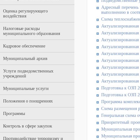
Подведомственные 
Адресный перечень 
Оценка регулирующего
выполнению в соотв
воздействия
Схема теплоснабжен
Актуализированная 
Налоговые расходы
Актуализированная 
муниципального образования
Актуализированная 
Кадровое обеспечение
Актуализированная 
Актуализированная 
Муниципальный архив
Актуализированная 
Актуализированная 
Услуги подведомственных
Актуализированная 
учреждений
Актуализированная 
Подготовка к ОЗП 20
Муниципальные услуги
Подготовка к ОЗП 20
Положения о поощрениях
Программа комплекс
Схема размещения р
Программы
Генеральная схема 
Приоритетный проек
Контроль в сфере закупок
Муниципальная прог
Муниципальная прог
Противодействие терроризму и