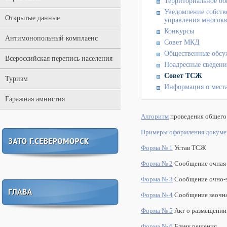
Территориальное об
Уведомление собств
Открытые данные
управления многок
Конкурсы
Антимонопольный комплаенс
Совет МКД
Общественные обс
Всероссийская перепись населения
Поадресные сведен
Совет ТСЖ
Туризм
Информация о места
Гаражная амнистия
Алгоритм
проведения общего
Примеры оформления докуме
Форма № 1
Устав ТСЖ
Форма № 2
Сообщение очная
Форма № 3
Сообщение очно-з
Форма № 4
Сообщение заочн
Форма № 5
Акт о размещении
Форма № 6
Бланк решения