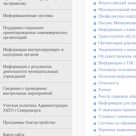
Всероссийский конк
экстремизму
Муниципальный ко
Информационные системы
Профилактика нару
Письмо Минкомсвяз
Поддержка социально
Информация о качес
ориентированных некоммерческих
Транспортное обслу
организаций
Организация дорож
Информация контролирующих и
Уведомления о внес
надзорных органов
Об ответственном 
Информация о ГИ
Информация о результатах
Основные положени
деятельности муниципальных
учреждений
Полезная информац
Отчетность
Сведения о проведении
Разное
контрольных мероприятий
Реестр парковок об
Информация для гра
Учетная политика Администрации
О эвакуации брошен
ЗАТО г.Североморск
О вывозе самовольн
Программы благоустройства
Cистема по обраще
Перечень выявленны
Карта сайта